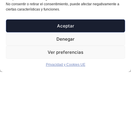
No consentir o retirar el consentimiento, puede afectar negativamente a
Contacto
ciertas características y funciones.
Privacidad
Aceptar
y Cookies UE
Denegar
Ver preferencias
Privacidad y Cookies UE
© 2026 Musical Arriaga. Todos los derechos
reservados.